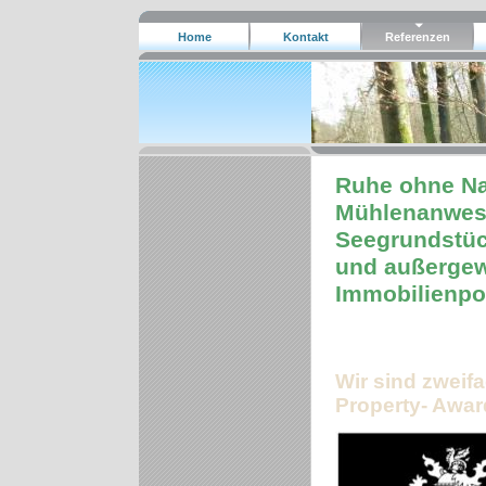
Home
Kontakt
Referenzen
Ruhe ohne Nac
Mühlenanwese
Seegrundstüc
und außergew
Immobilienpor
Wir sind zweif
Property- Awar