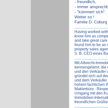
- freundlich,
- immer ansprech
- "kümmert sich".
Weiter so !
Familie D. Coburg
...........................
Having worked with 
know him as compete
and take great care
found him to be as 
property sales agen
S. B. CEO eines Ba
...........................
Mit Albrecht-Immobi
kennengelernt, die 
und den Verkäufer d
gründet sich auf d
und dem Verkäufer.
hohem fachlichen W
Maklerbüro . Respekt
Umgang mit den Ku
Immobilien-Internati
freundlichen Grüße
..................................