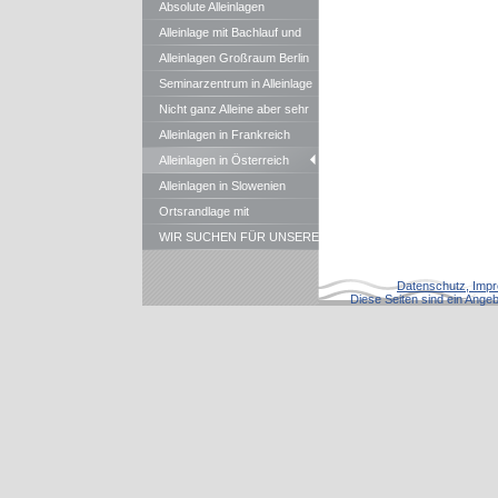
Absolute Alleinlagen
Alleinlage mit Bachlauf und
Teichen in Bayern
Alleinlagen Großraum Berlin
Seminarzentrum in Alleinlage
Nicht ganz Alleine aber sehr
gute , ruhige Waldrandlagen
Alleinlagen in Frankreich
Alleinlagen in Österreich
Alleinlagen in Slowenien
Ortsrandlage mit
Panoramablick
WIR SUCHEN FÜR UNSERE
KUNDEN STÄNDIG
ALLEINLAGEN, MÜHLEN, usw.
Datenschutz, Impr
Diese Seiten sind ein Angebo