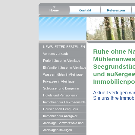
Home
Kontakt
Referenzen
NEWSLETTER BESTELLEN
Ruhe ohne Nac
Von uns verkauft
Mühlenanwese
Ferienhäuser in Alleinlage
Seegrundstüc
Einfamilienhäuser in Alleinlage
und außergew
Wassermühlen in Alleinlage
Immobilienpor
Privatsee in Alleinlage
Schlösser und Burgen in
Aktuell verfügen wi
Alleinlage
Hotels und Pensionen in
Sie uns Ihre Immobi
Alleinlage
Immobilien für Elekrosensible
Häuser nach Feng Shui
Regeln
Immobilien für Allergiker
Alleinlage Schwarzwald und
BW
Alleinlagen im Allgäu