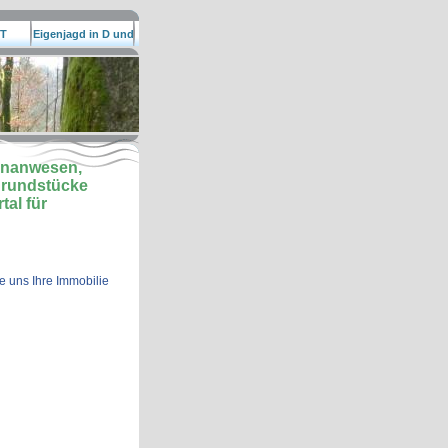
T
Eigenjagd in D und
EU
lenanwesen,
grundstücke
al für
e uns Ihre Immobilie