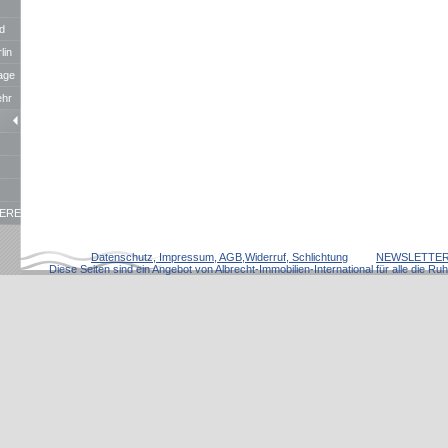
d
lin
age
ehr
ERE
sw.
Datenschutz, Impressum, AGB,Widerruf, Schlichtung
NEWSLETTER
Diese Seiten sind ein Angebot von Albrecht-Immobilien-International für alle die Ruh