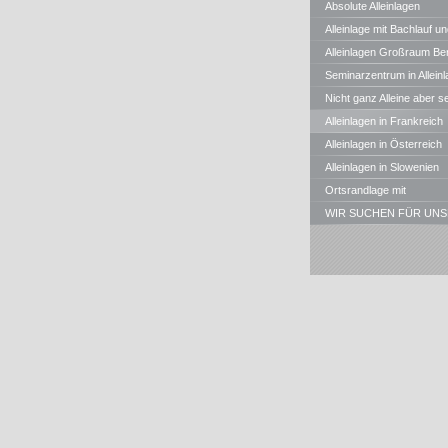
Absolute Alleinlagen
Alleinlage mit Bachlauf un
Teichen in Bayern
Alleinlagen Großraum Ber
Seminarzentrum in Alleinl
Nicht ganz Alleine aber s
gute , ruhige Waldrandlagen
Alleinlagen in Frankreich
Alleinlagen in Österreich
Alleinlagen in Slowenien
Ortsrandlage mit
Panoramablick
WIR SUCHEN FÜR UNS
KUNDEN STÄNDIG
ALLEINLAGEN, MÜHLEN, u