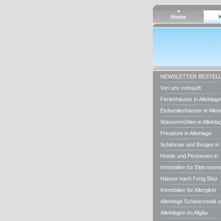
Home
NEWSLETTER BESTEL
Von uns verkauft
Ferienhäuser in Alleinlage
Einfamilienhäuser in Allei
Wassermühlen in Alleinla
Privatsee in Alleinlage
Schlösser und Burgen in
Alleinlage
Hotels und Pensionen in
Alleinlage
Immobilien für Elekrosens
Häuser nach Feng Shui
Regeln
Immobilien für Allergiker
Alleinlage Schwarzwald 
BW
Alleinlagen im Allgäu