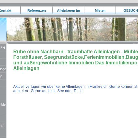
Kontakt
Referenzen
Alleinlagen im
Mieten
GESUCH
Ausland
LEN
Ruhe ohne Nachbarn - traumhafte Alleinlagen - Müh
Forsthäuser, Seegrundstücke,Ferienimmobilien,Bau
und außergewöhnliche Immobilien Das Immobilienport
Alleinlagen
nlage
ge
Aktuell verfügen wir über keine Alleinlagen in Frankreich. Gerne können Si
anbieten. Gerne auch mit See oder Teich.
ible
und