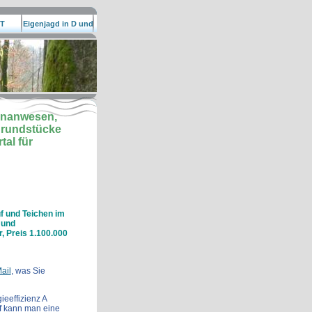
T
Eigenjagd in D und
EU
lenanwesen,
grundstücke
al für
f und Teichen im
 und
, Preis 1.100.000
ail
, was Sie
eeffizienz A
f kann man eine