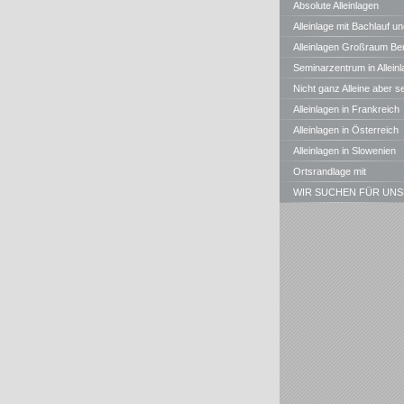
Absolute Alleinlagen
Alleinlage mit Bachlauf un
Teichen in Bayern
Alleinlagen Großraum Ber
Seminarzentrum in Alleinl
Nicht ganz Alleine aber s
gute , ruhige Waldrandlagen
Alleinlagen in Frankreich
Alleinlagen in Österreich
Alleinlagen in Slowenien
Ortsrandlage mit
Panoramablick
WIR SUCHEN FÜR UNS
KUNDEN STÄNDIG
ALLEINLAGEN, MÜHLEN, u