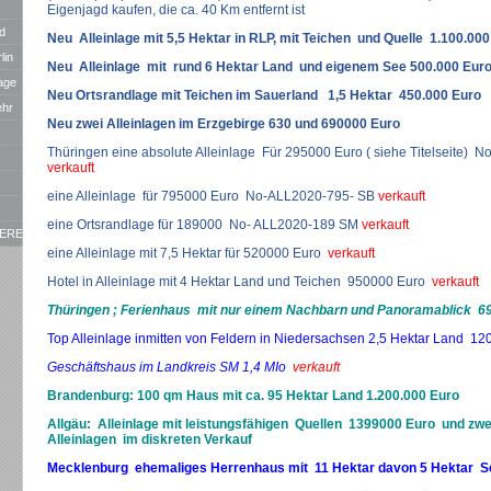
Eigenjagd kaufen, die ca. 40 Km entfernt ist
d
Neu Alleinlage mit 5,5 Hektar in RLP, mit Teichen und Quelle 1.100.00
lin
Neu Alleinlage mit rund 6 Hektar Land und eigenem See 500.000 Eur
age
Neu Ortsrandlage mit Teichen im Sauerland 1,5 Hektar 450.000 Euro
ehr
Neu zwei Alleinlagen im Erzgebirge 630 und 690000 Euro
Thüringen eine absolute Alleinlage Für 295000 Euro ( siehe Titelseite)
verkauft
eine Alleinlage für 795000 Euro No-ALL2020-795- SB
verkauft
eine Ortsrandlage für 189000 No- ALL2020-189 SM
verkauft
ERE
eine Alleinlage mit 7,5 Hektar für 520000 Euro
verkauft
Hotel in Alleinlage mit 4 Hektar Land und Teichen 950000 Euro
verkauft
sw.
Thüringen ; Ferienhaus mit nur einem Nachbarn und Panoramablick 6
Top Alleinlage inmitten von Feldern in Niedersachsen 2,5 Hektar Land 1
Geschäftshaus im Landkreis SM 1,4 MIo
verkauft
Brandenburg: 100 qm Haus mit ca. 95 Hektar Land 1.200.000 Euro
Allgäu: Alleinlage mit leistungsfähigen Quellen 1399000 Euro und zwe
Alleinlagen im diskreten Verkauf
Mecklenburg ehemaliges Herrenhaus mit 11 Hektar davon 5 Hektar