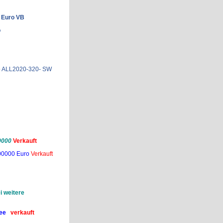
0 Euro VB
o
 No ALL2020-320- SW
9000
Verkauft
200000 Euro
Verkauft
i weitere
 See
verkauft