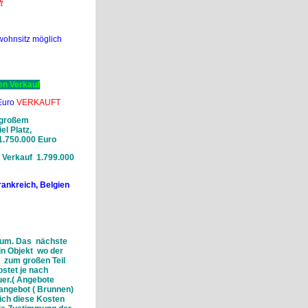
t
wohnsitz möglich
en Verkauf
Euro
VERKAUFT
d großem
el Platz,
 1.750.000 Euro
 Verkauf 1.799.000
rankreich, Belgien
Traum. Das nächste
in Objekt wo der
s zum großen Teil
stet je nach
uer.( Angebote
rangebot ( Brunnen)
ich diese Kosten