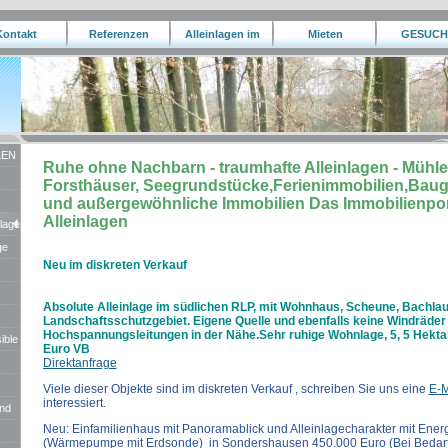
Kontakt
Referenzen
Alleinlagen im
Mieten
GESUCH
Ausland
LEN
Ruhe ohne Nachbarn - traumhafte Alleinlagen - Müh
Forsthäuser, Seegrundstücke,Ferienimmobilien,Bau
und außergewöhnliche Immobilien Das Immobilienport
Alleinlagen
nlage
ge
Neu im diskreten Verkauf
Absolute Alleinlage im südlichen RLP, mit Wohnhaus, Scheune, Bachlau
Landschaftsschutzgebiet. Eigene Quelle und ebenfalls keine Windräder
Hochspannungsleitungen in der Nähe.Sehr ruhige Wohnlage, 5, 5 Hektar
ible
Euro VB
Direktanfrage
Viele dieser Objekte sind im diskreten Verkauf , schreiben Sie uns eine
E-M
interessiert.
und
Neu: Einfamilienhaus mit Panoramablick und Alleinlagecharakter mit Energi
(Wärmepumpe mit Erdsonde) in Sondershausen 450.000 Euro (Bei Bedar