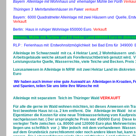
Bayern Alleinlage mit Wohnhaus und ehemaliger Mühle bei Fürth
Verkauf
Thüringen 3 Mehrfamilienhäuser im Paket
verkauft
Bayern: 6000 Quadratmeter Alleinlage mit zwei Häusern und Quelle, Erst
Verkauft
Berlin: Haus in ruhiger Wohnlage 650000 Euro.
Verkauft
Hessen, Mühle mit Turbine und 10 Hektar Land 690000 Euro im diskret
RLP : Ferienhaus mit Erstwohnsitzmöglichkeit bei Bad Ems für 349000 
Alleinlage im Schwarzwald mit ca. 4 Hektar Land, 2 Wohnhäusern un
Arbeitsgebäude welche aktuell als Forellenzuchtbetrieb genutzt wird. Vi
Leistungsstarke Quelle, Wasserrechte, viele Teiche und Becken. Preis
Luxusanwesen in Alleinlage in NRW mit zwei Hektar Land im diskreten
Euro
Wir haben auch immer eine gute Auswahl an Alleinlagen in Kroatien, F
und Spanien, teilen Sie uns bitte Ihre Wünsche mit
Alleinlage mit separatem Teich im Thüringer Wald
VERKAUFT
Für alle die gerne im Wald wohnen möchten, ist dieses Anwesen ein 
fest bewohnte Haus ist ca. 2 km entfernt. Die Alleinlage im Wald ist e
Eigentümer die Kosten für eine neue Trinkwasserleitung vom Kaufprei
nachgelassen hat. ( Der ursprüngliche Preis war 450000 Euro) Diese ko
verlegter Tiefe zwischen ca. 80000 und 120000 Euro plus Mehrwertste
liegen uns schriftlich vor .) Wer jedoch mit dem vorhandenen Wasse
auf dem Grundstück zurechtkommt oder noch andere Ideen hat, kann s