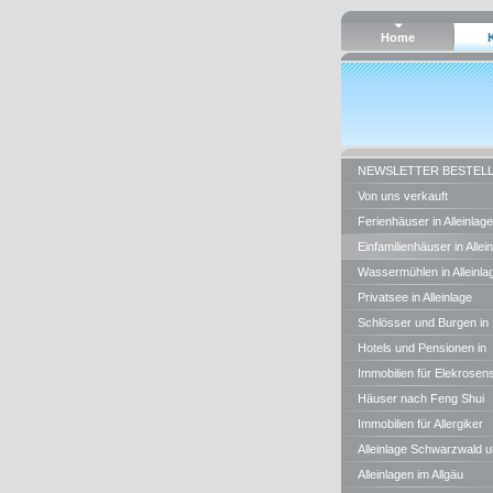
Home
NEWSLETTER BESTEL
Von uns verkauft
Ferienhäuser in Alleinlage
Einfamilienhäuser in Allei
Wassermühlen in Alleinla
Privatsee in Alleinlage
Schlösser und Burgen in
Alleinlage
Hotels und Pensionen in
Alleinlage
Immobilien für Elekrosens
Häuser nach Feng Shui
Regeln
Immobilien für Allergiker
Alleinlage Schwarzwald 
BW
Alleinlagen im Allgäu