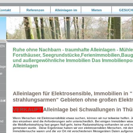
Kontakt
Referenzen
Alleinlagen im
Mieten
GESUCH
Ausland
LEN
Ruhe ohne Nachbarn - traumhafte Alleinlagen - Müh
Forsthäuser, Seegrundstücke,Ferienimmobilien,Bau
und außergewöhnliche Immobilien Das Immobilienport
Alleinlagen
nlage
ge
Alleinlagen für Elektrosensible, Immobilien in "
strahlungsarmen" Gebieten ohne großen Elekt
ible
VERKAUFT
Alleinlage bei Schwallungen in Thü
Wenn Menschen mit Elektrosensibilität etwas suchen, können wir nur teilweise helfen. J
und
des einzelnen sind die Anforderungen sehr unterschiedlich. Bei einigen Immobilien wisse
die Mobilfunkstrahlung fast gegen Null geht, keine Radarstrahlung vorhanden ist und n
gemessen wurde. Diese Ergebnisse haben wir von elektrosensiblen Menschen, mit den
Immobiliensuche waren und die vor Ort mit verschiedenen Messgeräten Daten aufgen