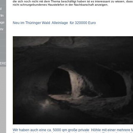
die sich noch nicht mit dem Thema beschäftigt haben ist es interessant zu wissen, dass
nicht schnurgebundenes Haustelefon in der Nachbarschaft anzeigen.
rlich keine Gara
dass sich an den aktuellen Zuständen nichts ändert.
d
lin
age
Neu im Thüringer Wald Alleinlage für 320000 Euro
ehr
ERE
sw.
Wir haben auch eine ca. 5000 qm große private Höhle mit einer mehrere 