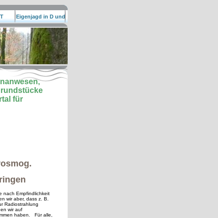
T
Eigenjagd in D und
EU
lenanwesen,
grundstücke
al für
rosmog.
ringen
e nach Empfindlichkeit
n wir aber, dass z. B.
ur Radiostrahlung
en wir auf
ommen haben. Für alle,