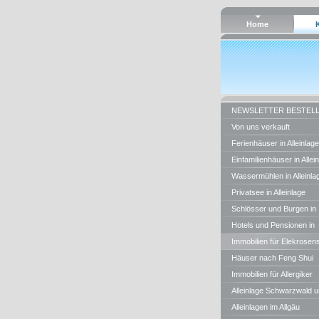
Home
NEWSLETTER BESTEL
Von uns verkauft
Ferienhäuser in Alleinlage
Einfamilienhäuser in Allei
Wassermühlen in Alleinla
Privatsee in Alleinlage
Schlösser und Burgen in
Alleinlage
Hotels und Pensionen in
Alleinlage
Immobilien für Elekrosens
Häuser nach Feng Shui
Regeln
Immobilien für Allergiker
Alleinlage Schwarzwald 
BW
Alleinlagen im Allgäu