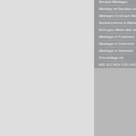
Absolute Alleinlagen
Alleinlage mit Bachlauf un
Teichen in Bayern
Alleinlagen Großraum Ber
Seminarzentrum in Alleinl
Nicht ganz Alleine aber s
gute , ruhige Waldrandlagen
Alleinlagen in Frankreich
Alleinlagen in Österreich
Alleinlagen in Slowenien
Ortsrandlage mit
Panoramablick
WIR SUCHEN FÜR UNS
KUNDEN STÄNDIG
ALLEINLAGEN, MÜHLEN, u